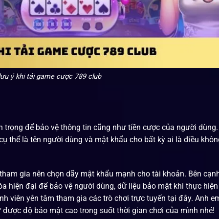
lưu ý khi tải game cược 789 club
an trọng để bảo vệ thông tin cũng như tiền cược của người dùng.
cụ thể là tên người dùng và mật khẩu cho bất kỳ ai là điều khôn
i tham gia nên chọn dãy mật khẩu mạnh cho tài khoản. Bên cạn
 hiện đại để bảo vệ người dùng, dữ liệu bảo mật khi thực hiện
ành viên yên tâm tham gia các trò chơi trực tuyến tại đây. Anh e
 được độ bảo mật cao trong suốt thời gian chơi của mình nhé!